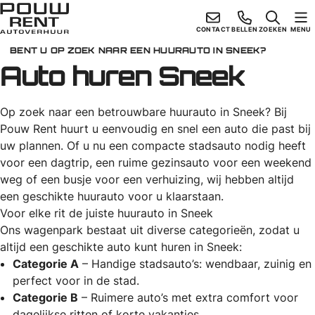
Ga
naar
Skiplinks
CONTACT
BELLEN
ZOEKEN
MENU
de
BENT U OP ZOEK NAAR EEN HUURAUTO IN SNEEK?
Auto huren Sneek
inhoud
Op zoek naar een betrouwbare huurauto in Sneek? Bij
Pouw Rent huurt u eenvoudig en snel een auto die past bij
uw plannen. Of u nu een compacte stadsauto nodig heeft
voor een dagtrip, een ruime gezinsauto voor een weekend
weg of een busje voor een verhuizing, wij hebben altijd
een geschikte huurauto voor u klaarstaan.
Voor elke rit de juiste huurauto in Sneek
Ons wagenpark bestaat uit diverse categorieën, zodat u
altijd een geschikte auto kunt huren in Sneek:
Categorie A
– Handige stadsauto’s: wendbaar, zuinig en
perfect voor in de stad.
Categorie B
– Ruimere auto’s met extra comfort voor
dagelijkse ritten of korte vakanties.