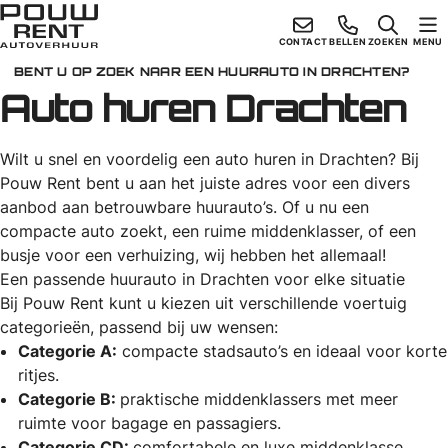
Ga
naar
Skiplinks
CONTACT
BELLEN
ZOEKEN
MENU
de
BENT U OP ZOEK NAAR EEN HUURAUTO IN DRACHTEN?
Auto huren Drachten
inhoud
Wilt u snel en voordelig een auto huren in Drachten? Bij
Pouw Rent bent u aan het juiste adres voor een divers
aanbod aan betrouwbare huurauto’s. Of u nu een
compacte auto zoekt, een ruime middenklasser, of een
busje voor een verhuizing, wij hebben het allemaal!
Een passende huurauto in Drachten voor elke situatie
Bij Pouw Rent kunt u kiezen uit verschillende voertuig
categorieën, passend bij uw wensen:
Categorie A:
compacte stadsauto’s en ideaal voor korte
ritjes.
Categorie B:
praktische middenklassers met meer
ruimte voor bagage en passagiers.
Categorie CD:
comfortabele en luxe middenklasse