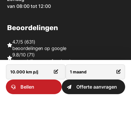
van 08:00 tot 12:00
Beoordelingen
4.7/5
(631)
beoordelingen op
google
9.8/10
(71)
beoordelingen op
facebook
9.6/10
(596)
beoordelingen op
huren.nl
Bellen
Offerte aanvragen
Openbaar vervoer
Qbuzz stopt bij bushalte 'Skagerrak' met diverse
buslijnen. Kijk op
www.9292.nl
voor de actuele
tijden.