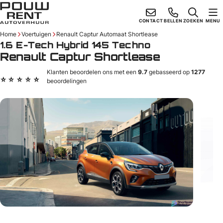
Skiplinks
CONTACT
BELLEN
ZOEKEN
MENU
Home
Voertuigen
Renault Captur Automaat Shortlease
1.6 E-Tech Hybrid 145 Techno
Renault Captur Shortlease
Klanten beoordelen ons met een
9.7
gebasseerd op
1277
beoordelingen