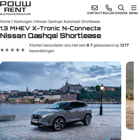
Skiplinks
CONTACT
BELLEN
ZOEKEN
MENU
Home
Voertuigen
Nissan Qashqai Automaat Shortlease
1.3 MHEV X-Tronic N-Connecta
Nissan Qashqai Shortlease
Klanten beoordelen ons met een
9.7
gebasseerd op
1277
beoordelingen